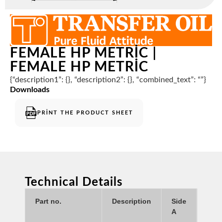
FEMALE HP METRIC |
FEMALE HP METRIC
{“description1”: {}, “description2”: {}, “combined_text”: “”}
Downloads
PRINT THE PRODUCT SHEET
Technical Details
Part no.
Description
Side
Side
A
B