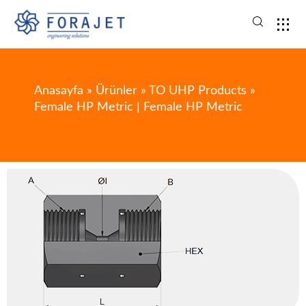
Anasayfa
»
Ürünler
»
TO UHP Products
»
Female HP Metric | Female HP Metric