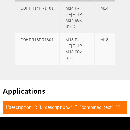
D9HFR14FR1401
M14 F-
M14
M14
HP|F-HP
M14 60k
316D
D9HFR18FR1801
M18 F-
M18
M18
HP|F-HP
M18 60k
316D
Applications
{“description1”: {}, “description2”: {}, “combined_text”: “”}