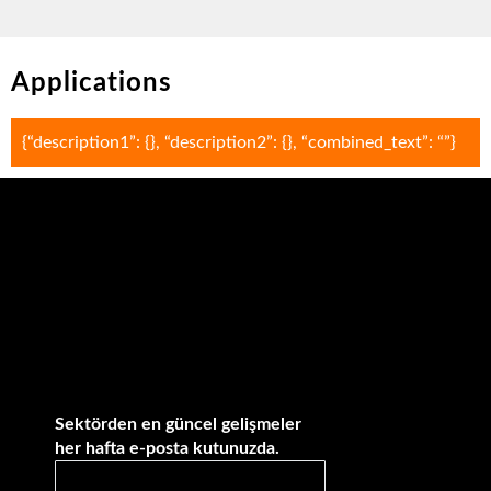
Applications
{“description1”: {}, “description2”: {}, “combined_text”: “”}
Sektörden en güncel gelişmeler
her hafta e-posta kutunuzda.