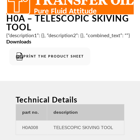
H0A – TELESCOPIC SKIVING
TOOL
{“description1”: {}, “description2”: {}, “combined_text”: “”}
Downloads
PRINT THE PRODUCT SHEET
Technical Details
part no.
description
H0A008
TELESCOPIC SKIVING TOOL