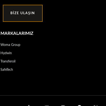
BIZE ULAŞIN
MARKALARIMIZ
Woma Group
Hydwin
Transferoil
SafeTech