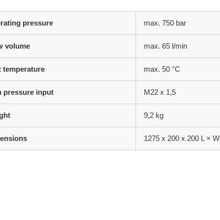
rating pressure
max. 750 bar
w volume
max. 65 l/min
et temperature
max. 50 °C
h pressure input
M22 x 1,5
ght
9,2 kg
ensions
1275 x 200 x 200 L × W