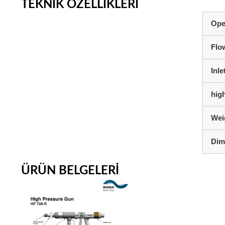
TEKNIK ÖZELLIKLERI
Ope
Flo
Inl
hig
Wei
Dim
ÜRÜN BELGELERI