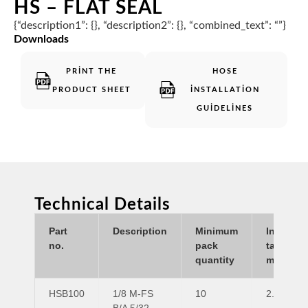
HS – FLAT SEAL
{“description1”: {}, “description2”: {}, “combined_text”: “”}
Downloads
PRINT THE
HOSE
PRODUCT SHEET
INSTALLATION
GUIDELINES
Technical Details
Part
Description
Minimum
Insert
no.
pack
tail ID
quantity
mm
HSB100
1/8 M-FS
10
2.5