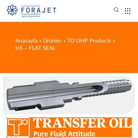
Anasayfa
»
Ürünler
»
TO UHP Products
»
HS – FLAT SEAL