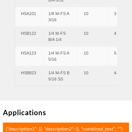
B/A 5/32
HSA101
1/8 M-FS A
10
3
3/16
HSB122
1/4 M-FS
10
4
B/A 1/4
HSA123
1/4 M-FS A
10
5.5
5/16
HSB823
1/4 M-FS B
10
4.5
5/16 SS
Applications
{“description1”: {}, “description2”: {}, “combined_text”: “”}