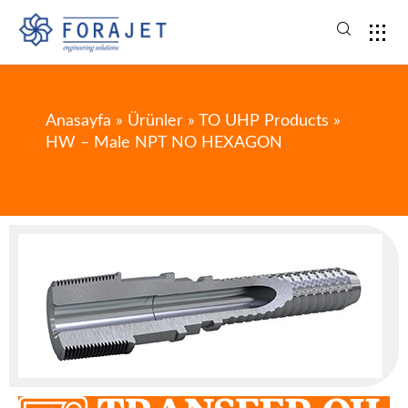
Anasayfa
»
Ürünler
»
TO UHP Products
»
HW – Male NPT NO HEXAGON