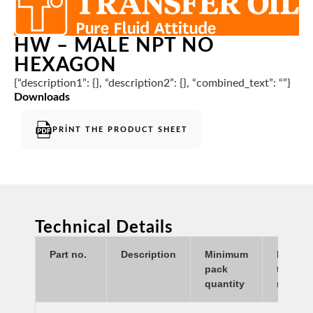
HW – MALE NPT NO
HEXAGON
{“description1”: {}, “description2”: {}, “combined_text”: “”}
Downloads
PRINT THE PRODUCT SHEET
Technical Details
Part no.
Description
Minimum
Insert
pack
tail ID
quantity
mm