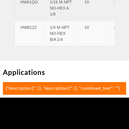
HWA1QG
1/16 M-NPT
10
2
NO-HEX A
1/8
HWB122
1/4 M-NPT
10
4
NO-HEX
B/A 1/4
Applications
{“description1”: {}, “description2”: {}, “combined_text”: “”}