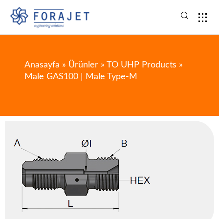
Anasayfa
»
Ürünler
»
TO UHP Products
»
Male GAS100 | Male Type-M