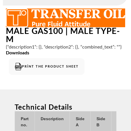
MALE GAS100 | MALE TYPE-
M
{“description1”: {}, “description2”: {}, “combined_text”: “”}
Downloads
PRINT THE PRODUCT SHEET
Technical Details
Part
Description
Side
Side
ID
no.
A
B