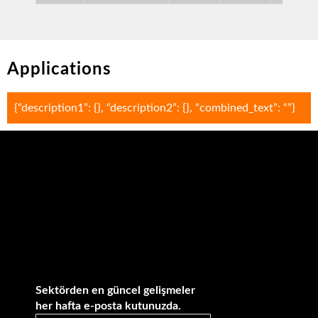
Applications
{“description1”: {}, “description2”: {}, “combined_text”: “”}
Sektörden en güncel gelişmeler
her hafta e-posta kutunuzda.