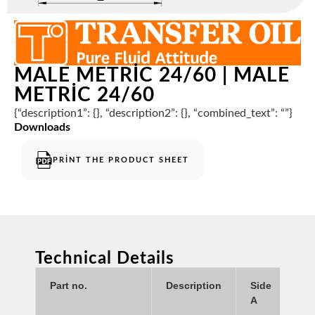
MALE METRIC 24/60 | MALE
METRIC 24/60
{“description1”: {}, “description2”: {}, “combined_text”: “”}
Downloads
PRINT THE PRODUCT SHEET
Technical Details
Part no.
Description
Side
Si
A
B