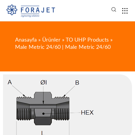
Anasayfa
»
Ürünler
»
TO UHP Products
»
Male Metric 24/60 | Male Metric 24/60