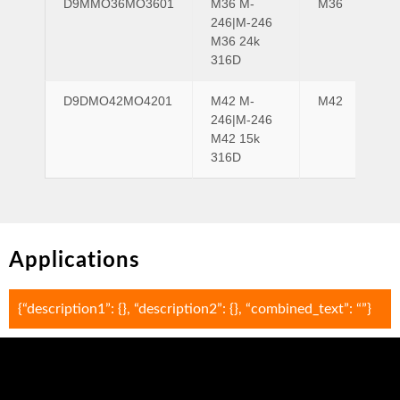
D9MMO36MO3601
M36 M-
M36
M3
246|M-246
M36 24k
316D
D9DMO42MO4201
M42 M-
M42
M4
246|M-246
M42 15k
316D
Applications
{“description1”: {}, “description2”: {}, “combined_text”: “”}