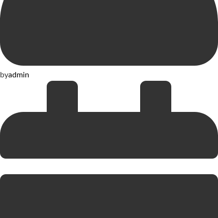
by
admin